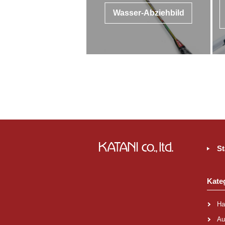
Wasser-Abziehbild
St
Kate
Ha
Au