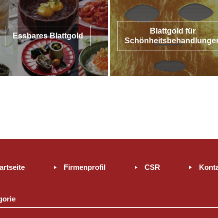
Blattgold für
Essbares Blattgold
Schönheitsbehandlunge
artseite
Firmenprofil
CSR
Kont
gorie